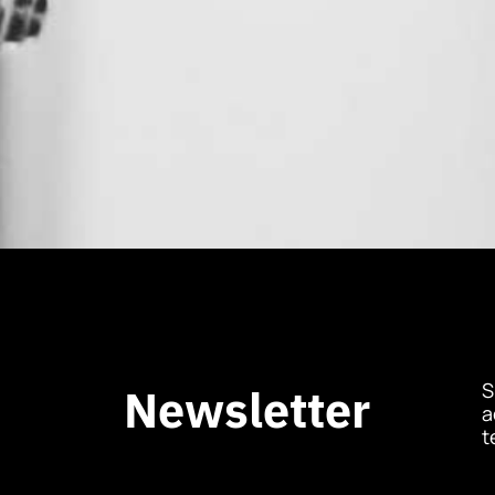
S
Newsletter
a
t