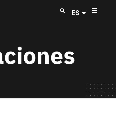
ES
aciones