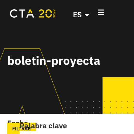
ES
boletin-proyecta
Fecha
Palabra clave
FILTRAR