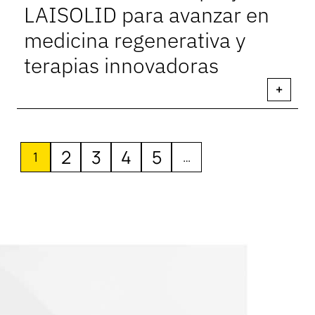
LAISOLID para avanzar en
medicina regenerativa y
terapias innovadoras
+
2
3
4
5
1
…