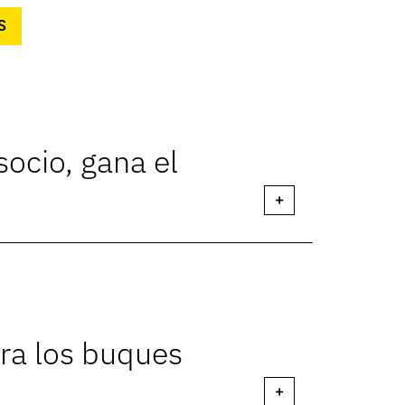
S
ocio, gana el
+
ara los buques
+