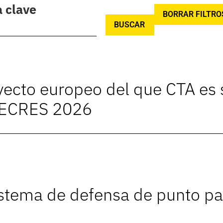
 clave
BORRAR FILTRO
BUSCAR
ecto europeo del que CTA es s
 ECRES 2026
istema de defensa de punto p