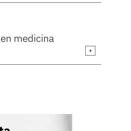
 en medicina
+
ta