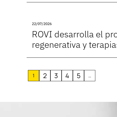
22/07/2026
ROVI desarrolla el p
regenerativa y terapi
2
3
4
5
1
…