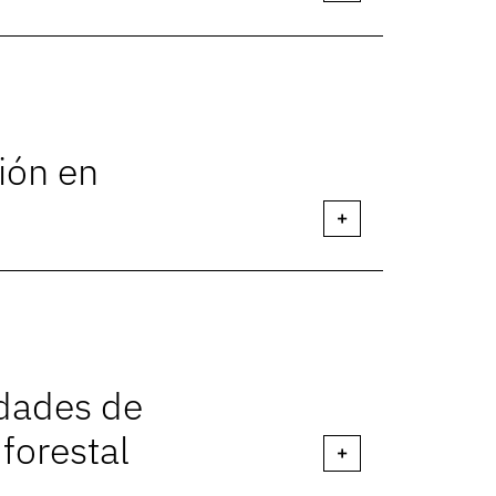
ión en
+
idades de
 forestal
+