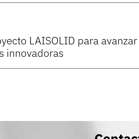
royecto LAISOLID para avanzar
as innovadoras
Contac