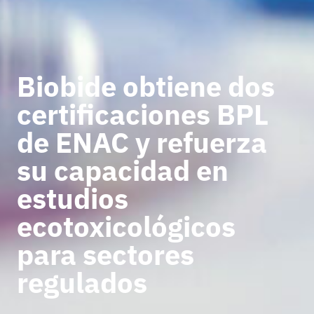
Biobide obtiene dos
certificaciones BPL
de ENAC y refuerza
su capacidad en
estudios
ecotoxicológicos
para sectores
regulados