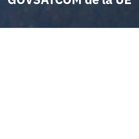
VOLVER A NOTICIAS
La Agencia de la Unión
Europea para el Programa
Espacial (EUSPA) ha
adjudicado a la
multinacional tecnológica