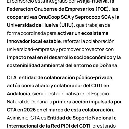
El consorcio está integrado por
Asaja
-Huelva, la
Federación Onubense de Empresarios (
FOE
), las
cooperativas
OnuCoop SCA
y
Seprocoop SCA
y la
Universidad de Huelva (
UHU
)
, que trabajan de
forma coordinada para
activar un ecosistema
innovador local estable
, reforzar la colaboración
universidad-empresa y promover proyectos con
impacto real en el desarrollo socioeconómico y la
sostenibilidad ambiental del entorno de Doñana
.
CTA, entidad de colaboración público-privada,
actúa como aliado y colaborador del CDTI en
Andalucía
, siendo esta iniciativa en el Espacio
Natural de Doñana la
primera acción impulsada por
CTA en 2026 en el marco de esta colaboración
.
Asimismo, CTA es
Entidad de Soporte Nacional e
Internacional de la
Red PIDI
del CDTI
, prestando