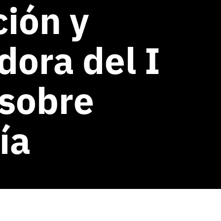
ción y
ora del I
 sobre
ía