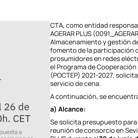
CTA, como entidad responsa
AGERAR PLUS (0091_AGERAR
Almacenamiento y gestión de
fomento de la participación
prosumidores en redes eléctr
el Programa de Cooperación 
(POCTEP) 2021-2027, solicita
-
servicio de cena.
A continuación, se encuentran
l 26 de
a) Alcance:
0h. CET
Se solicita presupuesto para
reunión de consorcio en Sev
opuesta a