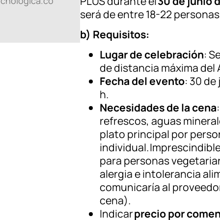
PLUS durante el
30 de junio 
cnologica.co
será de entre 18-22 personas
b) Requisitos:
Lugar de celebración
: S
de distancia máxima del 
Fecha del evento
: 30 de
h.
Necesidades de la cena
refrescos, aguas mineral
plato principal por perso
individual. Imprescindib
para personas vegetarian
alergia e intolerancia al
comunicaría al proveedor
cena).
Indicar
precio por comens