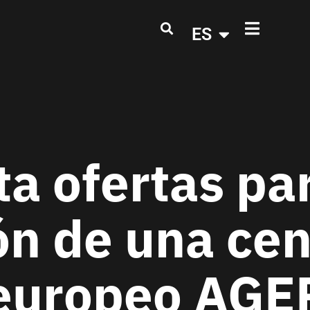
ES
ta ofertas par
ón de una cen
 europeo AG