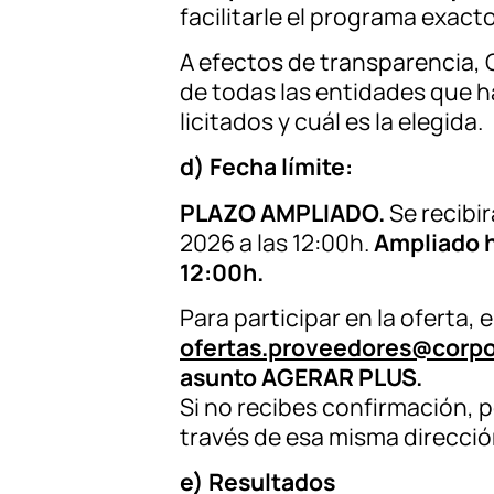
facilitarle el programa exact
A efectos de transparencia, 
de todas las entidades que h
licitados y cuál es la elegida.
d) Fecha límite:
PLAZO AMPLIADO.
Se recibir
2026 a las 12:00h.
Ampliado h
12:00h.
Para participar en la oferta,
ofertas.proveedores@corpo
asunto AGERAR PLUS.
Si no recibes confirmación, 
través de esa misma direcció
e) Resultados