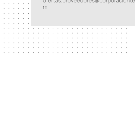
ofertas.proveedores@corporacionte
m