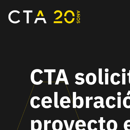
CTA solici
celebraci
proyecto