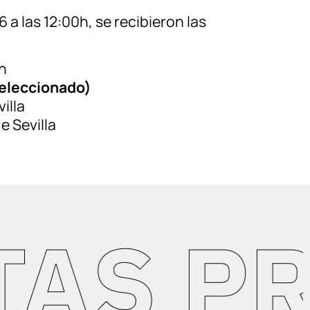
 a las 12:00h, se recibieron las
n
seleccionado)
illa
 Sevilla
S PRO