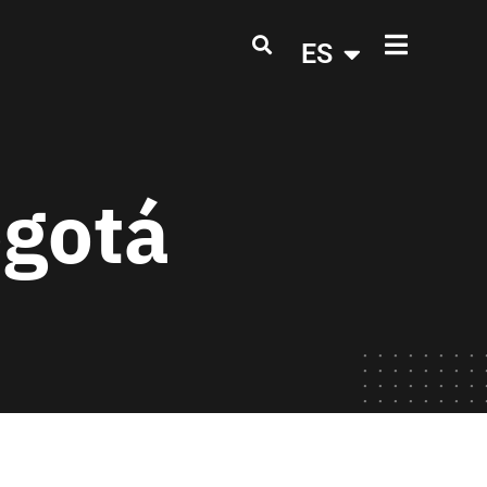
ES
ogotá