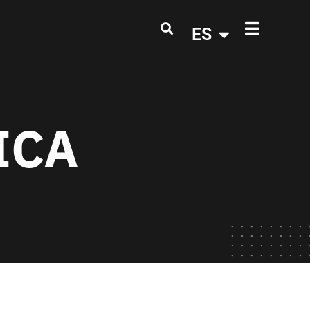
ES
IICA