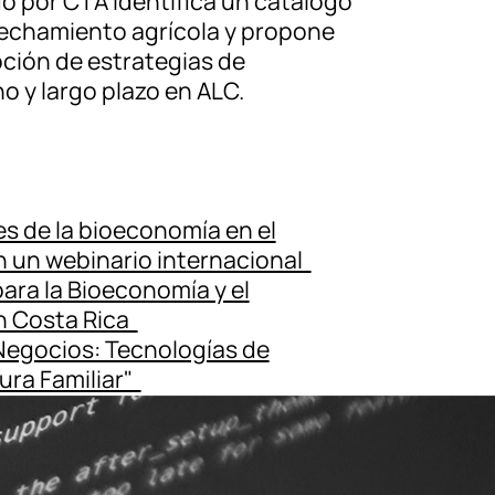
do por CTA identifica un catálogo
vechamiento agrícola y propone
pción de estrategias de
 y largo plazo en ALC.
s de la bioeconomía en el
 un webinario internacional
para la Bioeconomía y el
n Costa Rica
Negocios: Tecnologías de
ura Familiar"