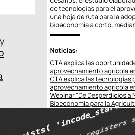
desafíos, el estudio elabora
de tecnologías para el apro
una hoja de ruta para la ado
bioeconomía a corto, mediano
 y
o
Noticias:
CTA explica las oportunidade
aprovechamiento agrícola en
a
CTA explica las tecnologías 
aprovechamiento agrícola e
Webinar "De Desperdicios a 
Bioeconomía para la Agricult